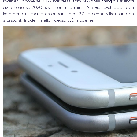
5G-anslutning
kvalitet. Iphone se 2022 har dessutom
till skillnad
av iphone se 2020. sist men inte minst A15 Bionic-chippet den
kommer att öka prestandan med 30 procent vilket är den
största skillnaden mellan dessa två modeller.