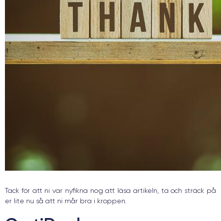
Tack för att ni var nyfikna nog att läsa artikeln, ta och sträck på
er lite nu så att ni mår bra i kroppen.