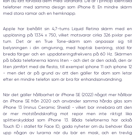
kan du lätt förväxla dem med varandra. De är i princip identiska
telefoner med samma design som iPhone 8: En mindre skärm
med stora ramar och en hemknapp.
Apple har behållit sin 4,7-tums Liquid Retina skärm med en
upplösning på 1334 x 750, vilket motsvarar cirka 326 pixlar per
tum. Det är en True Tone-skärm som anpassar sig till
belysningen i din omgivning, med haptisk beröring, stöd för
breda färger och en uppdateringsfrekvens på 60 Hz. Skärmen
på båda telefonerna känns liten - och det är den också, den är
liten jämfört med de flesta, till exempel iphone 11 och iphone 12
- men det är på grund av att den gäller för dom som letar
efter en mindre telefon som är bra för enhandsanvändning.
När det gäller hållbarhet är iPhone SE (2022) något mer hållbar
än iPhone SE från 2020 och använder samma hårda glas som
iPhone 13 (minus Ceramic Shield) - vilket bör innebära att den
är mer motståndskraftig mot repor men inte riktigt lika
splitterskyddad som iPhone 13. Båda telefonerna har också
Touch ID i stället för Face ID, goda nyheter om du behöver låsa
upp någon av lurarna när du bär en mask, och en trevlig