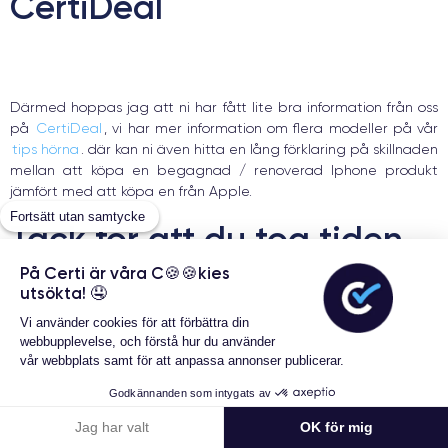
CertiDeal
Därmed hoppas jag att ni har fått lite bra information från oss
på
CertiDeal
, vi har mer information om flera modeller på vår
tips hörna
. där kan ni även hitta en lång förklaring på skillnaden
mellan att köpa en begagnad / renoverad Iphone produkt
jämfört med att köpa en från Apple.
Fortsätt utan samtycke
Tack för att du tog tiden
att läsa
På Certi är våra C🍪🍪kies
utsökta! 🤤
Vi använder cookies för att förbättra din
webbupplevelse, och förstå hur du använder
vår webbplats samt för att anpassa annonser publicerar.
Alla våra Iphones säljs med 24 månaders garanti och 21 dagars
Godkännanden som intygats av
ångersrätt. med din hjälp förminskar vi världens koldioxidutsläpp
en mobil i taget. Iphone se finns i stort lager hos CertiDeal för
Jag har valt
OK för mig
ett extremt bra pris.