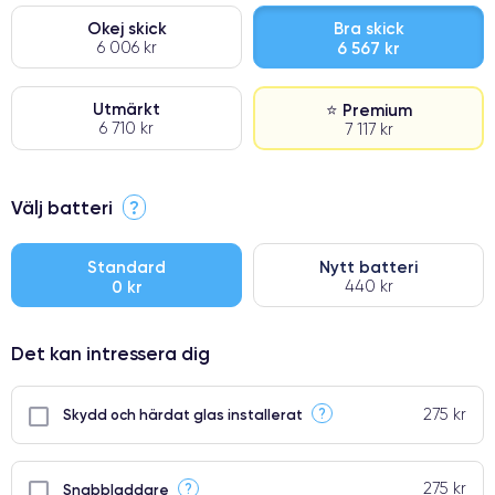
Okej skick
Bra skick
6 006 kr
6 567 kr
Utmärkt
⭐ Premium
6 710 kr
7 117 kr
⭐ Premium
Välj batteri
?
●
● Oklanderlig kvalitetsskärm
Standard
Nytt batteri
0 kr
440 kr
● Endast 5% av våra telefoner har premiumklassning
Det kan intressera dig
275 kr
?
Skydd och härdat glas installerat
275 kr
?
Snabbladdare