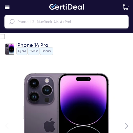
iPhone 14 Pro
Djuplila
256 Gb
Bra skick