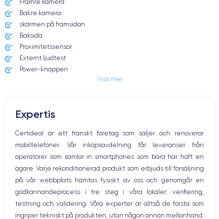
Främre kamera
Date de sortie
Système exploitation
7/09/2022
iOS (iOS 16)
Bakre kamera
skärmen på framsidan
Dimensions
Poids
Baksida
147.5×71.5×7.85 mm
206 g
Proximitetssensor
Externt ljudtest
Écran
Résolution écran
Power-knappen
OLED 6.1 pouces
2556 x 1179 pixels
Visa mer
Jack och Eluttag
Mute knappen
RAM
Memoire interne
Volymknapparna
6 Go
128,256 ,512, 1000 Go
Expertis
Högtalare
Nom CPU
Nombre de cœurs
Mikrofon
Certideal är ett franskt företag som säljer och renoverar
Apple A16 Bionic
6
Hem-knappen
mobiltelefoner. Vår inköpsavdelning får leveranser från
Bluetooth
Nom GPU
Fréq. processeur
operatörer som samlar in smartphones som bara har haft en
WiFi
GPU 5-core
3.46 GHz
ägare. Varje rekonditionerad produkt som erbjuds till försäljning
Nätverk
på vår webbplats hämtas fysiskt av oss och genomgår en
Vibration
Caméra Principale
Caméra Frontale
godkännandeprocess i tre steg i våra lokaler: verifiering,
Prise USB
48 Mpx
12 Mpx
testning och validering. Våra experter är alltså de första som
ingriper tekniskt på produkten, utan någon annan mellanhand.
Résolution vidéo
Recharge rapide