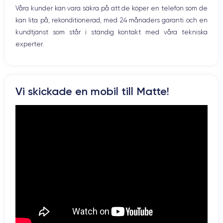
4K - 3840 x 2160 px
Oui, 20W
Våra kunder kan vara säkra på att de köper en telefon som de
kan lita på, rekonditionerad, med 24 månaders garanti och en
Batterie
Type de SIM
kundtjänst som står i ständig kontakt med våra tekniska
3200 mAh
eSIM
experter.
Réseau mobile
Débloqué
5G
Oui, tous opérateurs
Pour découvrir en détail les caractéristiques de ce smartphone,
Vi skickade en mobil till Matte!
vous pouvez consulter la
fiche technique de l'iPhone 14 Pro.