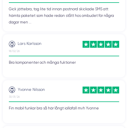
Gick jättebra, tog lite tid innan postnord skickade SMS att
hämta paketet som hade redan stått hos ombudet för några
dagar men ...
Lars Karlsson
18/02/26
Bra komponenter och många fuktioner
Yvonne Nilsson
30/01/26
Fin mobil funkar bra så här långt iallafall mvh Yvonne