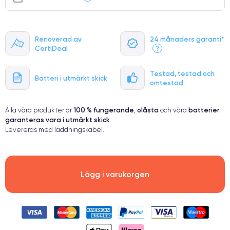
Renoverad av
24 månaders garanti*
CertiDeal
?
Testad, testad och
Batteri i utmärkt skick
omtestad
100 % fungerande
olåsta
batterier
Alla våra produkter är
,
och våra
garanteras vara i utmärkt skick
.
Levereras med laddningskabel.
Lägg i varukorgen