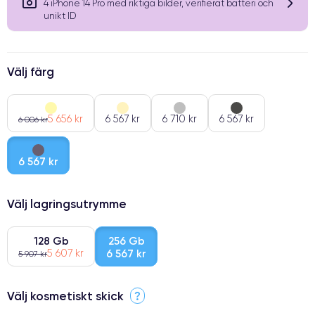
4 iPhone 14 Pro med riktiga bilder, verifierat batteri och
unikt ID
Välj färg
5 656 kr
6 567 kr
6 710 kr
6 567 kr
6 006 kr
6 567 kr
Välj lagringsutrymme
128 Gb
256 Gb
5 607 kr
6 567 kr
5 907 kr
Välj kosmetiskt skick
?