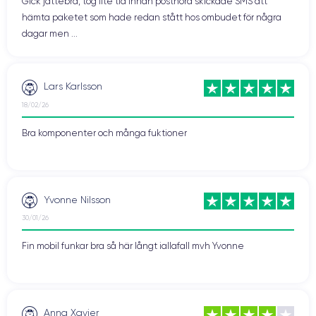
Gick jättebra, tog lite tid innan postnord skickade SMS att
hämta paketet som hade redan stått hos ombudet för några
dagar men ...
Lars Karlsson
18/02/26
Bra komponenter och många fuktioner
Yvonne Nilsson
30/01/26
Fin mobil funkar bra så här långt iallafall mvh Yvonne
Anna Xavier