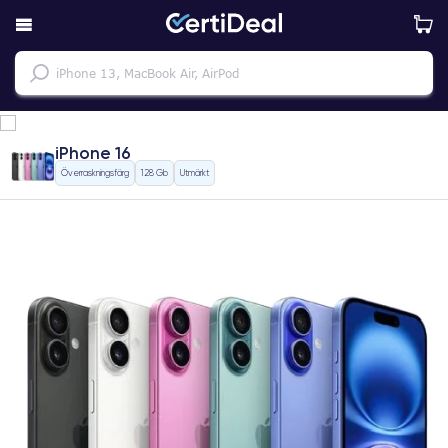
iPhone 16
Överraskningsfärg
128 Gb
Utmärkt