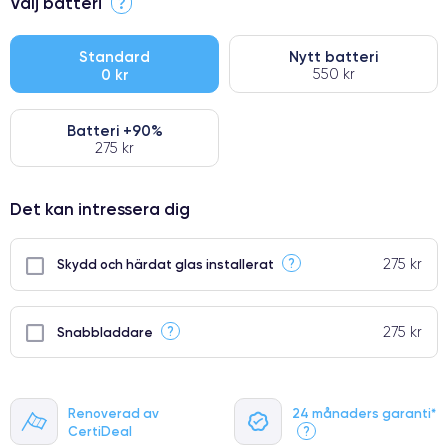
Välj batteri
?
●
● Oklanderlig kvalitetsskärm
Standard
Nytt batteri
0 kr
550 kr
● Endast 5% av våra telefoner har premiumklassning
Batteri +90%
275 kr
Det kan intressera dig
275 kr
?
Skydd och härdat glas installerat
275 kr
?
Snabbladdare
Renoverad av
24 månaders garanti*
CertiDeal
?