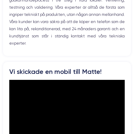
godkännandeprocess i tre steg i våra lokaler: verifiering,
Prise USB
testning och validering. Våra experter är alltså de första som
ingriper tekniskt på produkten, utan någon annan mellanhand.
Våra kunder kan vara säkra på att de köper en telefon som de
kan lita på, rekonditionerad, med 24 månaders garanti och en
kundtjänst som står i ständig kontakt med våra tekniska
experter.
Vi skickade en mobil till Matte!