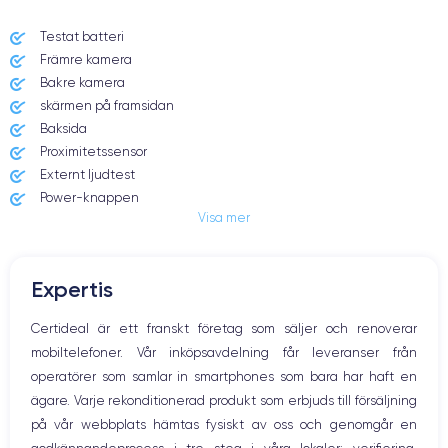
Testat batteri
Främre kamera
Bakre kamera
skärmen på framsidan
Baksida
Proximitetssensor
Externt ljudtest
Power-knappen
Visa mer
Jack och Eluttag
Mute knappen
Volymknapparna
Expertis
Högtalare
Mikrofon
Certideal är ett franskt företag som säljer och renoverar
Hem-knappen
mobiltelefoner. Vår inköpsavdelning får leveranser från
Bluetooth
operatörer som samlar in smartphones som bara har haft en
WiFi
ägare. Varje rekonditionerad produkt som erbjuds till försäljning
Nätverk
på vår webbplats hämtas fysiskt av oss och genomgår en
Vibration