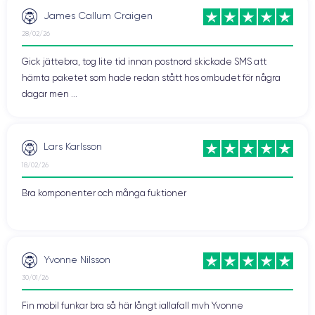
James Callum Craigen
28/02/26
Gick jättebra, tog lite tid innan postnord skickade SMS att
hämta paketet som hade redan stått hos ombudet för några
dagar men ...
Lars Karlsson
18/02/26
Bra komponenter och många fuktioner
Yvonne Nilsson
30/01/26
Fin mobil funkar bra så här långt iallafall mvh Yvonne