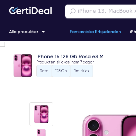
Alla produkter
Fantastiska Erbjudanden
iP
iPhone 16
iPhone 13 Pro
iPhone SE 3 (2022)
iPhone 1
iPhone 16 128 Gb Rosa eSIM
Produkten skickas inom
7 dagar
iPhone 11 Pro
iPhone 15 Pro
Rosa
128 Gb
Bra skick