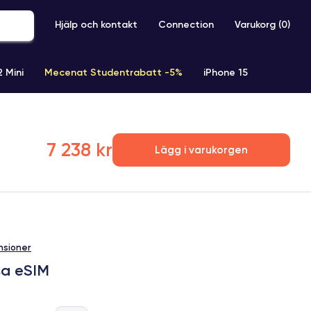
Hjälp och kontakt
Connection
Varukorg (
0
)
2 Mini
Mecenat Studentrabatt -5%
iPhone 15
iPhone XR
iPhone SE 2 (2020)
iPhone X
iPhone XS
7 238 kr
Lägg i varukorgen
nsioner
sa eSIM