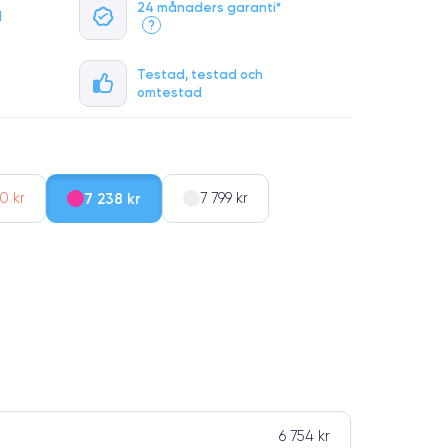
24 månaders garanti*
l
?
Testad, testad och
omtestad
0 kr
7 238 kr
7 799 kr
6 754 kr