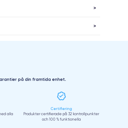
arantier på din framtida enhet.
Certifiering
ed alla
Produkter certifierade på 32 kontrollpunkter
och 100 % funktionella