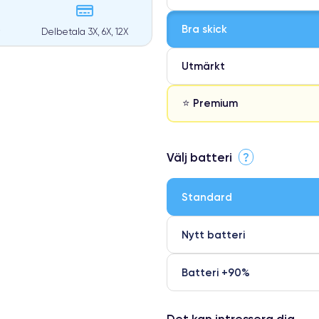
Bra skick
Delbetala 3X, 6X, 12X
Utmärkt
⭐ Premium
⭐ Premium
Välj batteri
?
●
● Oklanderlig kvalitetsskärm
Standard
● Endast 5% av våra telefoner h
Nytt batteri
Batteri +90%
Det kan intressera dig