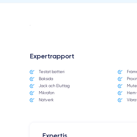
.
Expertrapport
Testat batteri
Främ
Baksida
Proxi
Jack och Eluttag
Mute
Mikrofon
Hem-
Nätverk
Vibra
Expertis