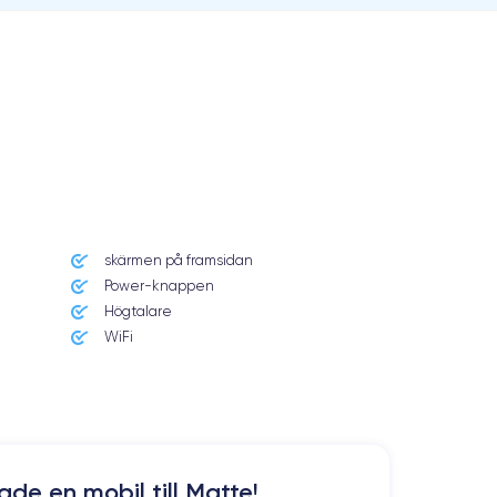
skärmen på framsidan
Power-knappen
Högtalare
WiFi
kade en mobil till Matte!