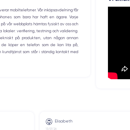
overar mobiltelefoner. Vår inköpsavdelning får
tphones som bara har haft en ägare. Varje
ng på vår webbplats hämtas fysiskt av oss och
okaler: verifiering, testning och validering.
r tekniskt på produkten, utan någon annan
 de köper en telefon som de kan lita på,
 kundtjänst som står i ständig kontakt med
Elisabeth
13/07/26