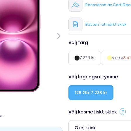
Renoverad av CertiDea
Batteri i utmärkt skick
Välj färg
7 238 kr
6 41
6 710 kr
Välj lagringsutrymme
128 Gb
7 238 kr
Välj kosmetiskt skick
?
er
Okej skick