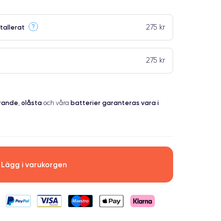
275 kr
?
tallerat
275 kr
erande
olåsta
batterier garanteras vara i
,
och våra
Lägg i varukorgen