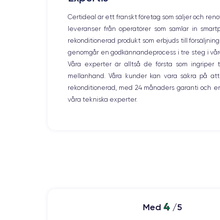
Certideal är ett franskt företag som säljer och ren
leveranser från operatörer som samlar in smar
rekonditionerad produkt som erbjuds till försäljni
genomgår en godkännandeprocess i tre steg i våra l
Våra experter är alltså de första som ingripe
mellanhand. Våra kunder kan vara säkra på att
rekonditionerad, med 24 månaders garanti och en
våra tekniska experter.
4
Med
/5