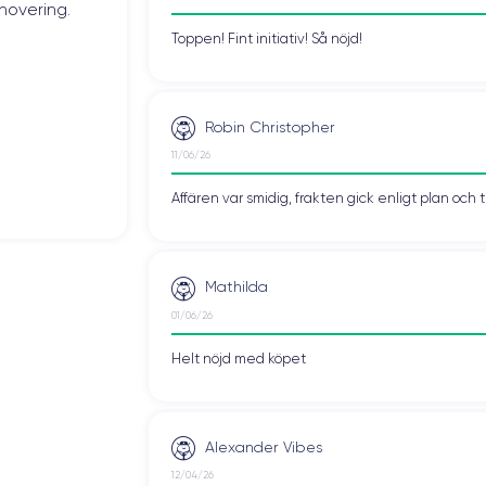
novering.
Toppen! Fint initiativ! Så nöjd!
Robin Christopher
11/06/26
Affären var smidig, frakten gick enligt plan och 
Mathilda
01/06/26
Helt nöjd med köpet
Alexander Vibes
12/04/26