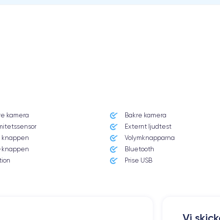
re kamera
Bakre kamera
mitetssensor
Externt ljudtest
 knappen
Volymknapparna
knappen
Bluetooth
tion
Prise USB
Vi skic