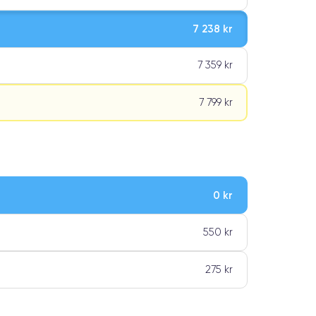
7 238 kr
7 359 kr
7 799 kr
0 kr
ar premiumklassning
550 kr
275 kr