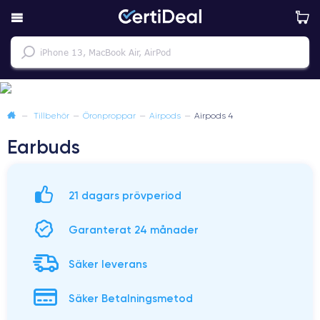
—
Tillbehör
—
Öronproppar
—
Airpods
—
Airpods 4
Earbuds
21 dagars prövperiod
Garanterat 24 månader
Säker leverans
Säker Betalningsmetod