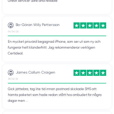
Great service! Safe and reliable
Bo-Göran Willy Pettersson
04/04/26
En mycket prisvärd begagnad iPhone, som ser ut som ny och
fungerar helt klanderfritt. Jag rekommenderar verkligen
Certideal.
James Callum Craigen
28/02/26
Gick jättebra, tog lite tid innan postnord skickade SMS att
hämta paketet som hade redan stått hos ombudet för några
dagar men ...