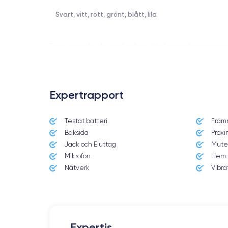
Svart, vitt, rött, grönt, blått, lila
Dessutom erbjuder märket flera olika lagringskapaciteter
Expertrapport
Fördelarna med iPhon
Testat batteri
Främ
Baksida
Proxi
Jack och Eluttag
Mute
Med så mycket teknik och innovation kommer priset på tel
Mikrofon
Hem-
då dra nytta av ett pris som är upp till 70 % lägre än dess
Nätverk
Vibra
Skärm:
Expertis