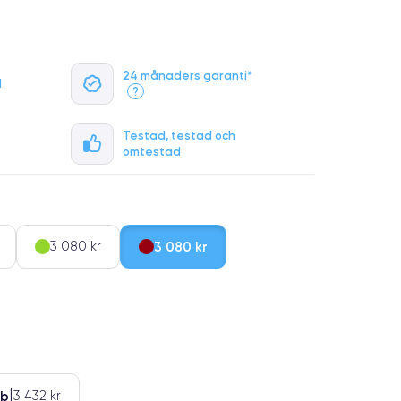
24 månaders garanti*
l
?
Testad, testad och
omtestad
3 080 kr
3 080 kr
Gb
3 432 kr