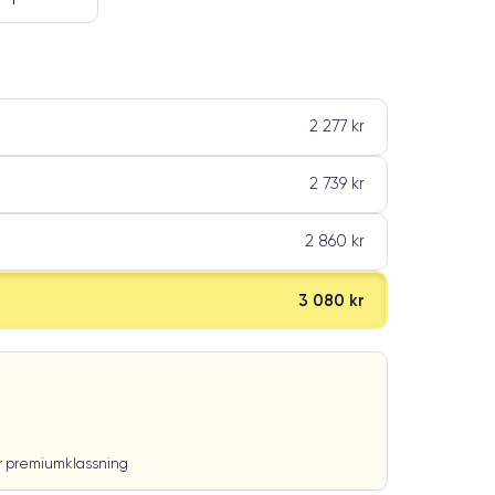
2 277 kr
2 739 kr
2 860 kr
3 080 kr
ar premiumklassning