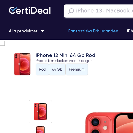
Alla produkter
Fantastiska Erbjudanden
iP
iPhone 16
iPhone 13 Pro
iPhone SE 3 (2022)
iPhone 1
iPhone 12 Mini 64 Gb Röd
Produkten skickas inom
7 dagar
iPhone 11 Pro
iPhone 15 Pro
Röd
64 Gb
Premium