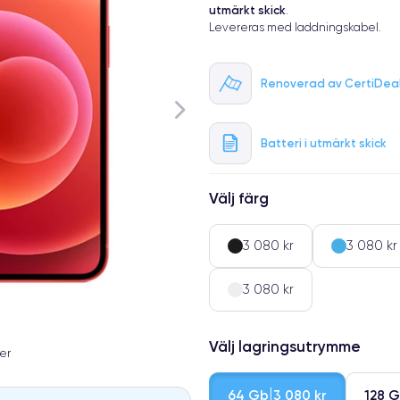
utmärkt skick
.
Levereras med laddningskabel.
Renoverad av CertiDea
Batteri i utmärkt skick
Välj färg
3 080 kr
3 080 kr
3 080 kr
Välj lagringsutrymme
er
64 Gb
128 
3 080 kr