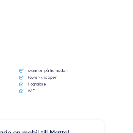
m bäst passar dina behov.
skärmen på framsidan
Power-knappen
Högtalare
renoverad smartphone
 väljer att köpa en
WiFi
. Du kan
kade en mobil till Matte!