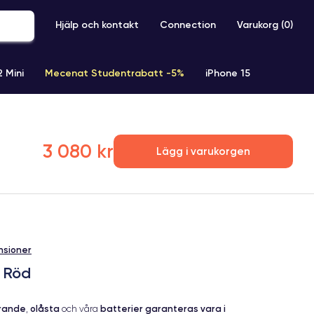
Hjälp och kontakt
Connection
Varukorg (
0
)
2 Mini
Mecenat Studentrabatt -5%
iPhone 15
iPhone XR
iPhone SE 2 (2020)
iPhone X
iPhone XS
3 080 kr
Lägg i varukorgen
nsioner
b Röd
erande
olåsta
batterier garanteras vara i
,
och våra