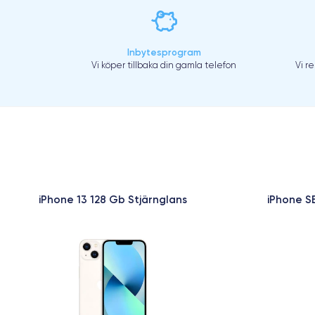
Inbytesprogram
Vi köper tillbaka din gamla telefon
Vi r
iPhone 13 128 Gb Stjärnglans
iPhone S