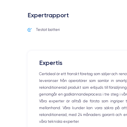
Expertrapport
Testat batteri
Expertis
Certideal är ett franskt företag som säljer och ren
leveranser från operatörer som samlar in smar
rekonditionerad produkt som erbjuds till försäljni
genomgår en godkännandeprocess i tre steg i våra l
Våra experter är alltså de första som ingripe
mellanhand. Våra kunder kan vara säkra på att
rekonditionerad, med 24 månaders garanti och en
våra tekniska experter.