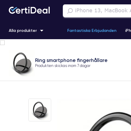
Alla produkter
Fantastiska Erbjudanden
iP
iPhone 16
iPhone 13 Pro
iPhone SE 3 (2022)
iPhone 1
Ring smartphone fingerhållare
iPhone 11 Pro
iPhone 15 Pro
Produkten skickas inom
7 dagar