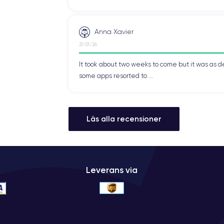
Anna Xavier
21/01/26
It took about two weeks to come but it was as d
some apps resorted to ...
Läs alla recensioner
Leverans via