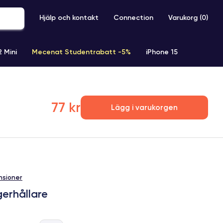
Hjälp och kontakt
Connection
Varukorg (
0
)
2 Mini
Mecenat Studentrabatt -5%
iPhone 15
iPhone XR
iPhone SE 2 (2020)
iPhone X
iPhone XS
77 kr
Lägg i varukorgen
nsioner
erhållare