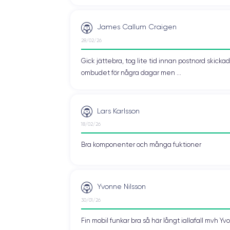
James Callum Craigen
28/02/26
Gick jättebra, tog lite tid innan postnord skic
ombudet för några dagar men ...
Lars Karlsson
18/02/26
Bra komponenter och många fuktioner
Yvonne Nilsson
30/01/26
Fin mobil funkar bra så här långt iallafall mvh Y