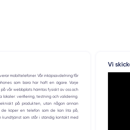
Vi skic
overar mobiltelefoner. Vår inköpsavdelning får
tphones som bara har haft en ägare. Varje
ng på vår webbplats hämtas fysiskt av oss och
okaler: verifiering, testning och validering.
r tekniskt på produkten, utan någon annan
 de köper en telefon som de kan lita på,
 kundtjänst som står i ständig kontakt med