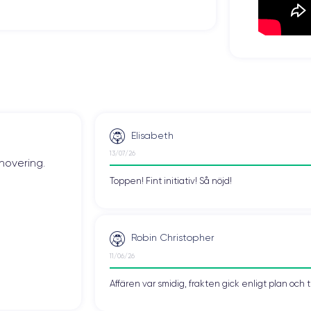
Elisabeth
13/07/26
novering.
Toppen! Fint initiativ! Så nöjd!
Robin Christopher
11/06/26
Affären var smidig, frakten gick enligt plan och 