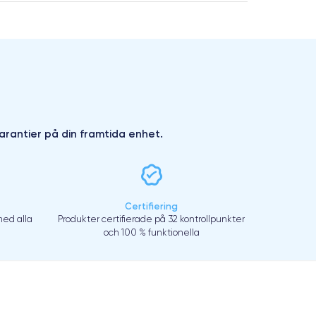
arantier på din framtida enhet.
Certifiering
ed alla
Produkter certifierade på 32 kontrollpunkter
och 100 % funktionella