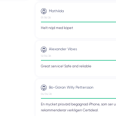
Mathilda
01/06/26
Helt nöjd med köpet
Alexander Vibes
12/04/26
Great service! Safe and reliable
Bo-Göran Willy Pettersson
04/04/26
En mycket prisvärd begagnad iPhone, som ser ut 
rekommenderar verkligen Certideal.