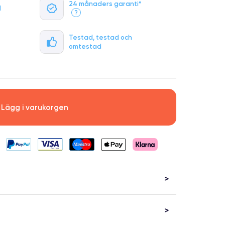
24 månaders garanti*
l
?
Testad, testad och
omtestad
Lägg i varukorgen