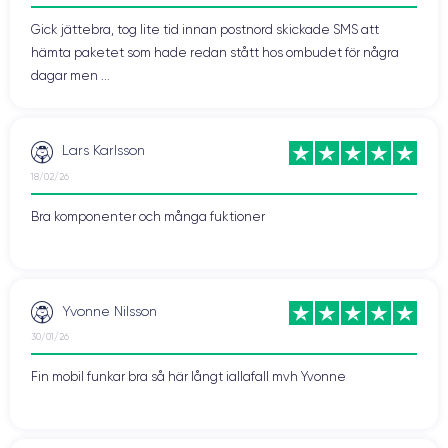
Gick jättebra, tog lite tid innan postnord skickade SMS att
hämta paketet som hade redan stått hos ombudet för några
dagar men ...
Lars Karlsson
18/02/26
Bra komponenter och många fuktioner
Yvonne Nilsson
30/01/26
Fin mobil funkar bra så här långt iallafall mvh Yvonne