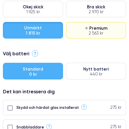
Okej skick
Bra skick
1 925 kr
2 970 kr
Utmärkt
⭐ Premium
1 815 kr
2 563 kr
⭐ Premium
Välj batteri
?
●
● Oklanderlig kvalitetsskärm
Standard
Nytt batteri
0 kr
440 kr
● Endast 5% av våra telefoner har premiumklassning
Det kan intressera dig
275 kr
?
Skydd och härdat glas installerat
275 kr
?
Snabbladdare