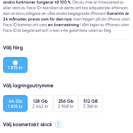
andra funktioner fungerar till 100 %
. Om du inte är intresserad av
eller störs av Face ID-tekniken är detta ett bra erbjudande eftersom
Garantin är
den är ännu billigare än våra andra begagnade iPhones!
24 månader, precis som för den nya
, men färgen på din iPhone utan
en överraskning
Face ID kommer att vara
! Vårt lager av iPhones utan
Face ID är begränsat och vi kan inte garantera valet av färg.
Välj färg
1 815 kr
Välj lagringsutrymme
64 Gb
128 Gb
256 Gb
512 GB
1 815 kr
2 442 kr
2 948 kr
3 366 kr
Välj kosmetiskt skick
?