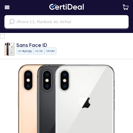
Sans Face ID
om tillgänglig
64 Gb
Utmärkt