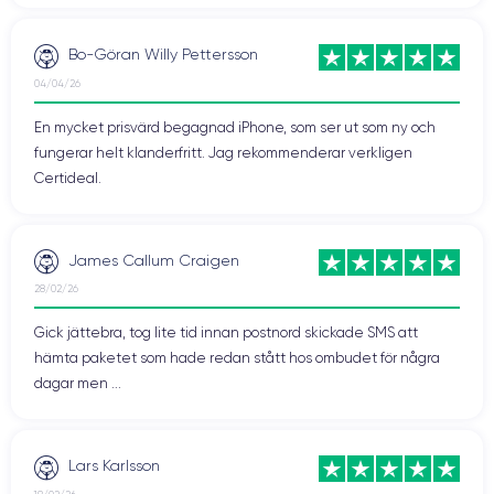
Bo-Göran Willy Pettersson
04/04/26
En mycket prisvärd begagnad iPhone, som ser ut som ny och
fungerar helt klanderfritt. Jag rekommenderar verkligen
Certideal.
James Callum Craigen
28/02/26
Gick jättebra, tog lite tid innan postnord skickade SMS att
hämta paketet som hade redan stått hos ombudet för några
dagar men ...
Lars Karlsson