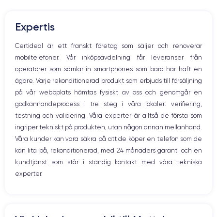
Mute knappen
RAM
Memoire interne
Volymknapparna
6 Go
128, 256 ,512 et 1000 Go
Expertis
Högtalare
Nom de la puce
Nombre de cœurs
Mikrofon
Certideal är ett franskt företag som säljer och renoverar
Puce A15 Bionic
6
Hem-knappen
mobiltelefoner. Vår inköpsavdelning får leveranser från
Bluetooth
Nom GPU
Fréq. processeur
operatörer som samlar in smartphones som bara har haft en
WiFi
GPU 5 cœurs
3.22 GHz
ägare. Varje rekonditionerad produkt som erbjuds till försäljning
Nätverk
på vår webbplats hämtas fysiskt av oss och genomgår en
Vibration
Caméra Principale
Caméra Frontale
godkännandeprocess i tre steg i våra lokaler: verifiering,
Prise USB
12 Mpx
12 Mpx
testning och validering. Våra experter är alltså de första som
ingriper tekniskt på produkten, utan någon annan mellanhand.
Résolution vidéo
Recharge rapide
4K - 3840 x 2160 px
Oui, 25W
Våra kunder kan vara säkra på att de köper en telefon som de
kan lita på, rekonditionerad, med 24 månaders garanti och en
Batterie
Type de SIM
kundtjänst som står i ständig kontakt med våra tekniska
4373 mAh
Nano-SIM + eSIM
experter.
Réseau mobile
Débloqué
5G
Oui, tous opérateurs