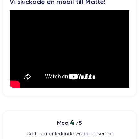
Pour en savoir plus sur les caractéristiques de ce smartphone,
Vi skickade en mobil till Matte!
vous pouvez consulter la
fiche technique de l'iPhone 13 Pro Max.
4
Med
/5
Certideal är ledande webbplatsen för