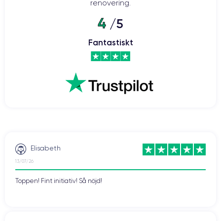
renovering.
4
/5
Fantastiskt
Elisabeth
13/07/26
Toppen! Fint initiativ! Så nöjd!