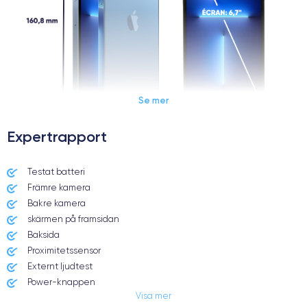
Se mer
Expertrapport
Dimensions et poids iPhone 13 Pro Max
Testat batteri
Främre kamera
Date de sortie
Système exploitation
14/09/2021
iOS (iOS 16)
Bakre kamera
skärmen på framsidan
Dimensions
Poids
Baksida
160.8×78.1×7.65 mm
238 g
Proximitetssensor
Externt ljudtest
Écran
Résolution écran
Power-knappen
OLED 6.7 pouces
2778 x 1284 pixels
Visa mer
Jack och Eluttag