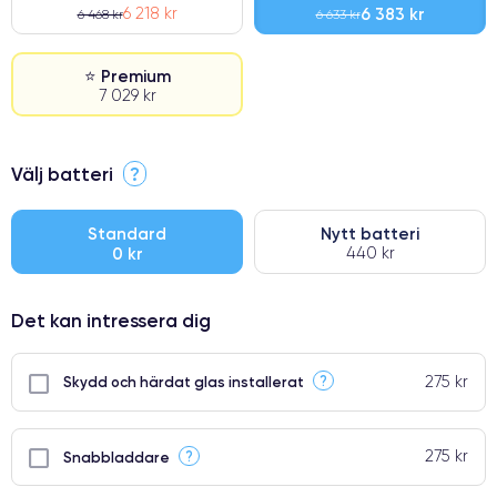
6 218 kr
6 383 kr
6 468 kr
6 633 kr
⭐ Premium
7 029 kr
⭐ Premium
Välj batteri
?
●
● Oklanderlig kvalitetsskärm
Standard
Nytt batteri
0 kr
440 kr
● Endast 5% av våra telefoner har premiumklassning
Det kan intressera dig
275 kr
?
Skydd och härdat glas installerat
275 kr
?
Snabbladdare