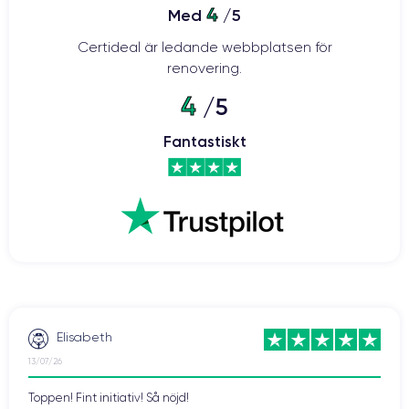
4
Med
/5
Certideal är ledande webbplatsen för
renovering.
4
/5
Fantastiskt
Elisabeth
13/07/26
Toppen! Fint initiativ! Så nöjd!