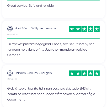
Great service! Safe and reliable
Bo-Göran Willy Pettersson
04/04/26
En mycket prisvärd begagnad iPhone, som ser ut som ny och
fungerar helt klanderfritt. Jag rekommenderar verkligen
Certideal.
James Callum Craigen
28/02/26
Gick jättebra, tog lite tid innan postnord skickade SMS att
hämta paketet som hade redan stått hos ombudet för några
dagar men ...