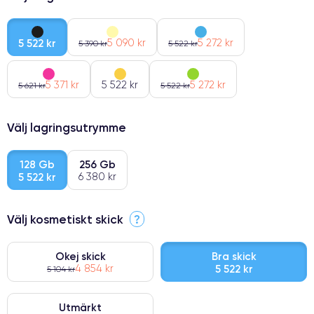
5 522 kr
5 090 kr
5 272 kr
5 390 kr
5 522 kr
5 371 kr
5 522 kr
5 272 kr
5 621 kr
5 522 kr
Välj lagringsutrymme
128 Gb
256 Gb
5 522 kr
6 380 kr
Välj kosmetiskt skick
?
Okej skick
Bra skick
4 854 kr
5 522 kr
5 104 kr
Utmärkt