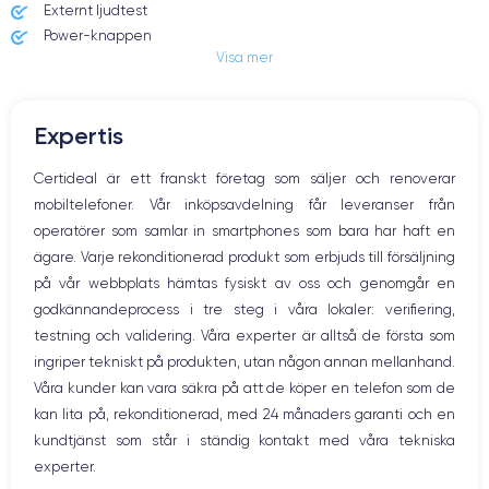
Externt ljudtest
RAM
Memoire interne
Power-knappen
8 Go
128,256 ,512 Go
Visa mer
Jack och Eluttag
Mute knappen
Nom CPU
Nombre de cœurs
Volymknapparna
Puce A16 Bionic
5
Expertis
Högtalare
Mikrofon
Nom GPU
Fréq. processeur
Certideal är ett franskt företag som säljer och renoverar
GPU 5 cœurs
Sub-6 GHz
Hem-knappen
mobiltelefoner. Vår inköpsavdelning får leveranser från
Bluetooth
operatörer som samlar in smartphones som bara har haft en
Caméra
Caméra Frontale
WiFi
48 Mpx
12 Mpx
ägare. Varje rekonditionerad produkt som erbjuds till försäljning
Nätverk
på vår webbplats hämtas fysiskt av oss och genomgår en
Vibration
Résolution vidéo
Recharge rapide
godkännandeprocess i tre steg i våra lokaler: verifiering,
Prise USB
4K - 3840 x 2160 px
Oui, 20W
testning och validering. Våra experter är alltså de första som
ingriper tekniskt på produkten, utan någon annan mellanhand.
Batterie
Type de SIM
Våra kunder kan vara säkra på att de köper en telefon som de
3349 mAh
eSIM
kan lita på, rekonditionerad, med 24 månaders garanti och en
Réseau mobile
Débloqué
kundtjänst som står i ständig kontakt med våra tekniska
5G
Oui, tous opérateurs
experter.