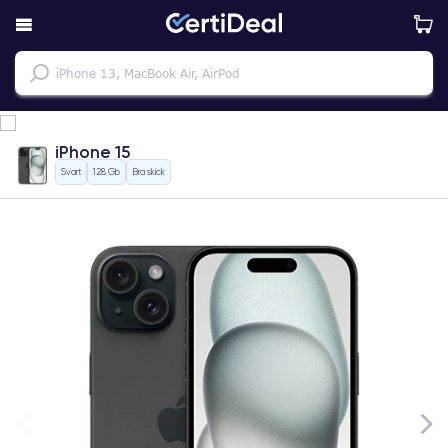
iPhone 15
Svart
128 Gb
Bra skick