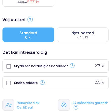
5 371 kr
5 621 kr
⭐ Premium
Välj batteri
?
●
● Oklanderlig kvalitetsskärm
Standard
Nytt batteri
0 kr
440 kr
● Endast 5% av våra telefoner har premiumklassning
Det kan intressera dig
275 kr
?
Skydd och härdat glas installerat
275 kr
?
Snabbladdare
Renoverad av
24 månaders garanti*
CertiDeal
?