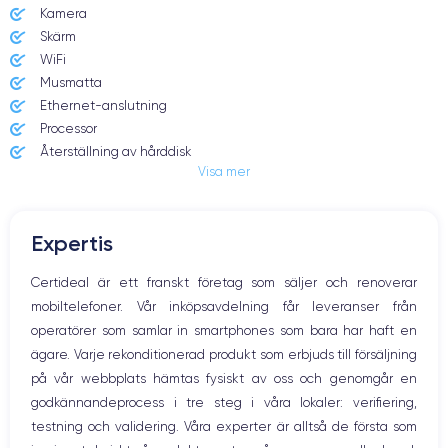
Retina met ondersteuning voor
Kamera
227 pixels per inch
miljoenen kleuren
Skärm
WiFi
ProMotion
True Tone
Musmatta
Nee
Nee
Ethernet-anslutning
Processor
Kleuren
Schermhelderheid
Återställning av hårddisk
Ondersteuning voor miljoenen
400 nits
kleuren
Visa mer
Processor
Chip
Dual-core Intel Core i5 CPU van
Expertis
8e generatie Intel Core i5
1,6 GHz, Turbo Boost tot 3,6 GHz
Certideal är ett franskt företag som säljer och renoverar
Geïntegreerde grafische
Grafische kaart
mobiltelefoner. Vår inköpsavdelning får leveranser från
kaart
Niet dedicated
operatörer som samlar in smartphones som bara har haft en
Intel UHD Graphics 617
ägare. Varje rekonditionerad produkt som erbjuds till försäljning
RAM-geheugen
Interne opslag
på vår webbplats hämtas fysiskt av oss och genomgår en
8 GB LPDDR3-geheugen op
SSD van 128 GB, 256 GB, 512
godkännandeprocess i tre steg i våra lokaler: verifiering,
2133 MHz, configureerbaar tot 16
GB of 1,5 TB afhankelijk van de
testning och validering. Våra experter är alltså de första som
GB
configuratie