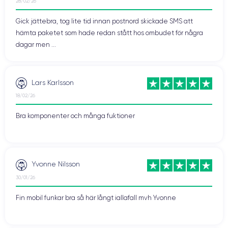
28/02/26
Gick jättebra, tog lite tid innan postnord skickade SMS att
hämta paketet som hade redan stått hos ombudet för några
dagar men ...
Lars Karlsson
18/02/26
Bra komponenter och många fuktioner
Yvonne Nilsson
30/01/26
Fin mobil funkar bra så här långt iallafall mvh Yvonne