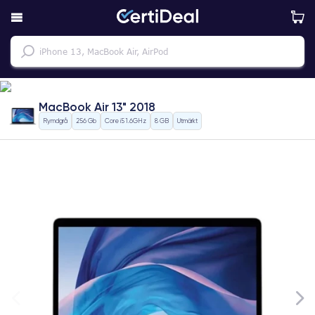
MacBook Air 13" 2018
Rymdgrå
256 Gb
Core i5 1.6GHz
8 GB
Utmärkt