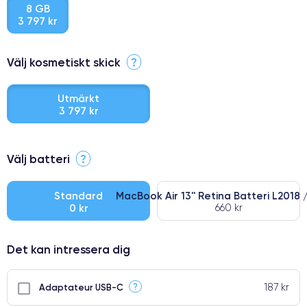
8 GB
3 797 kr
Välj kosmetiskt skick
?
Utmärkt
3 797 kr
⭐ Premium
Välj batteri
?
●
● Oklanderlig kvalitetsskärm
Standard
MacBook Air 13'' Retina Batteri L2018 
0 kr
660 kr
● Endast 5% av våra telefoner har premiumklassning
Det kan intressera dig
187 kr
?
Adaptateur USB-C