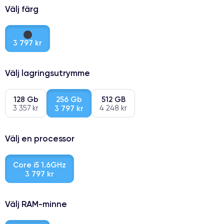
Välj färg
3 797 kr
Välj lagringsutrymme
128 Gb
256 Gb
512 GB
3 357 kr
3 797 kr
4 248 kr
Välj en processor
Core i5 1.6GHz
3 797 kr
Välj RAM-minne