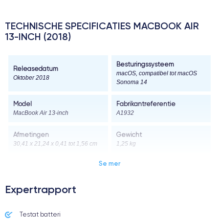
TECHNISCHE SPECIFICATIES MACBOOK AIR
13-INCH (2018)
Besturingssysteem
Releasedatum
macOS, compatibel tot macOS
Oktober 2018
Sonoma 14
Model
Fabrikantreferentie
MacBook Air 13-inch
A1932
Afmetingen
Gewicht
30,41 x 21,24 x 0,41 tot 1,56 cm
1,25 kg
Se mer
Scherm
Schermresolutie
13,3-inch Retina-display met led-
achtergrondverlichting en IPS-
2560 x 1600 pixels
Expertrapport
technologie
Schermtype
Testat batteri
Pixeldichtheid